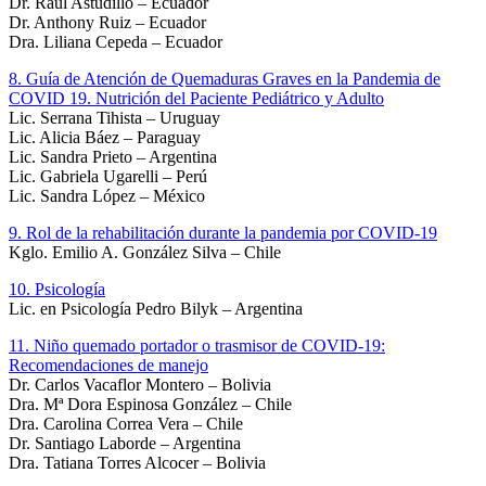
Dr. Raúl Astudillo – Ecuador
Dr. Anthony Ruiz – Ecuador
Dra. Liliana Cepeda – Ecuador
8. Guía de Atención de Quemaduras Graves en la Pandemia de
COVID 19. Nutrición del Paciente Pediátrico y Adulto
Lic. Serrana Tihista – Uruguay
Lic. Alicia Báez – Paraguay
Lic. Sandra Prieto – Argentina
Lic. Gabriela Ugarelli – Perú
Lic. Sandra López – México
9. Rol de la rehabilitación durante la pandemia por COVID-19
Kglo. Emilio A. González Silva – Chile
10. Psicología
Lic. en Psicología Pedro Bilyk – Argentina
11. Niño quemado portador o trasmisor de COVID-19:
Recomendaciones de manejo
Dr. Carlos Vacaflor Montero – Bolivia
Dra. Mª Dora Espinosa González – Chile
Dra. Carolina Correa Vera – Chile
Dr. Santiago Laborde – Argentina
Dra. Tatiana Torres Alcocer – Bolivia