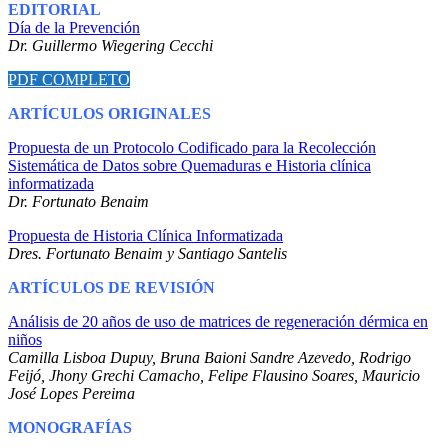
EDITORIAL
Día de la Prevención
Dr. Guillermo Wiegering Cecchi
PDF COMPLETO
ARTÍCULOS ORIGINALES
Propuesta de un Protocolo Codificado para la Recolección
Sistemática de Datos sobre Quemaduras e Historia clínica
informatizada
Dr. Fortunato Benaim
Propuesta de Historia Clínica Informatizada
Dres. Fortunato Benaim y Santiago Santelis
ARTÍCULOS DE REVISIÓN
Análisis de 20 años de uso de matrices de regeneración dérmica en
niños
Camilla Lisboa Dupuy, Bruna Baioni Sandre Azevedo, Rodrigo
Feijó, Jhony Grechi Camacho, Felipe Flausino Soares, Mauricio
José Lopes Pereima
MONOGRAFÍAS