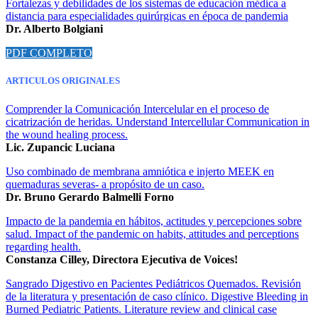
Fortalezas y debilidades de los sistemas de educación médica a
distancia para especialidades quirúrgicas en época de pandemia
Dr. Alberto Bolgiani
PDF COMPLETO
ARTICULOS ORIGINALES
Comprender la Comunicación Intercelular en el proceso de
cicatrización de heridas. Understand Intercellular Communication in
the wound healing process.
Lic. Zupancic Luciana
Uso combinado de membrana amniótica e injerto MEEK en
quemaduras severas- a propósito de un caso.
Dr. Bruno Gerardo Balmelli Forno
Impacto de la pandemia en hábitos, actitudes y percepciones sobre
salud. Impact of the pandemic on habits, attitudes and perceptions
regarding health.
Constanza Cilley, Directora Ejecutiva de Voices!
Sangrado Digestivo en Pacientes Pediátricos Quemados. Revisión
de la literatura y presentación de caso clínico. Digestive Bleeding in
Burned Pediatric Patients. Literature review and clinical case