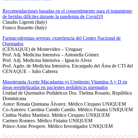
Recomendaciones basadas en el consentimiento para el tratamiento
de heridas difíciles durante la pandemia de Covid19
Claudio Ligresti (Italy)
Franco Bassetto (Italy)
Farmacodermias severas: experiencia del Centro Nacional de
Quemados
(CENAQUE) de Montevideo – Uruguay
Prof. Adj. Medicina Intensiva – Antonella Gómez
Prof. Adj. Medicina Intensiva – Ignacio Alvez
Prof. Agdo. de Medicina Intensiva, Encargado del Área de CTI del
CENAQUE – Julio Cabrera
Masoterapia Aceite Macadamia vs Ungüento Vitamina A y D en
áreas reepitelizadas en pacientes pediátricos quemados
Unidad de Quemados Pediátricos Dra. Thelma Rosario, República
Dominicana
Autor: Renata Quintana Álvarez. Médico Cirujano UNIQUEM
Co-Autores: Carolina Camilo Camilo. Médico Fisiatra UNIQUEM
Cinthia Nuñez Martínez. Médico Cirujano UNIQUEM
Carmen Romero. Médico Fisiatra UNIQUEM
Prince-Anne Prospere. Médico Investigador UNIQUEM