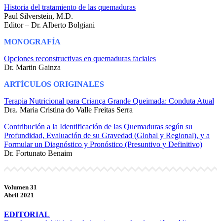
Historia del tratamiento de las quemaduras
Paul Silverstein, M.D.
Editor – Dr. Alberto Bolgiani
MONOGRAFÍA
Opciones reconstructivas en quemaduras faciales
Dr. Martin Gainza
ARTÍCULOS ORIGINALES
Terapia Nutricional para Criança Grande Queimada: Conduta Atual
Dra. Maria Cristina do Valle Freitas Serra
Contribución a la Identificación de las Quemaduras según su
Profundidad, Evaluación de su Gravedad (Global y Regional), y a
Formular un Diagnóstico y Pronóstico (Presuntivo y Definitivo)
Dr. Fortunato Benaim
Volumen 31
Abril 2021
EDITORIAL