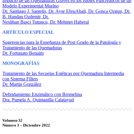
Impacto de las Quemaduras Graves en los Islotes Pancreáticos de un
Modelo Experimental Murino
Dr. Santiago J. Santelis, Dr. Ayse EbruAbali, Dr. Gonca Ozgun, Dr.
B. Handan Ozdemir, Dr.
Neslihan Basci Tutuncu, Dr. Mehmet Haberal
ARTÍCULO ESPECIAL
Sugerencias para la Enseñanza de Post Grado de la Patología y
Tratamiento de las Quemaduras
Dr. Fortunato Benaim
MONOGRAFÍAS
Tratamiento de las Secuelas Estéticas por Quemadura Intermedia
con Sistema Fillers
Dr. Martin González
Debridamiento Enzimático con Bromelina
Dra. Pamela A. Quintanilla Calatayud
Volumen 32
Número 3 – Diciembre 2022