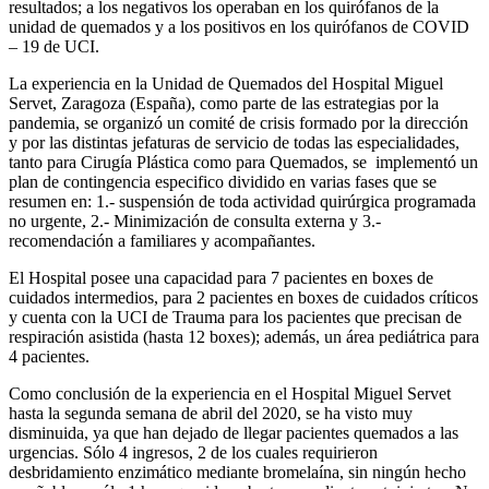
resultados; a los negativos los operaban en los quirófanos de la
unidad de quemados y a los positivos en los quirófanos de COVID
– 19 de UCI.
La experiencia en la Unidad de Quemados del Hospital Miguel
Servet, Zaragoza (España), como parte de las estrategias por la
pandemia, se organizó un comité de crisis formado por la dirección
y por las distintas jefaturas de servicio de todas las espe­cialidades,
tanto para Cirugía Plástica como para Quemados, se implementó un
plan de contingencia especifico dividido en varias fases que se
resumen en: 1.- suspensión de toda actividad quirúrgica programada
no urgente, 2.- Minimización de consulta externa y 3.-
recomendación a familiares y acompañantes.
El Hospital posee una capacidad para 7 pacientes en boxes de
cuidados intermedios, para 2 pacientes en boxes de cuidados críticos
y cuenta con la UCI de Trauma para los pacientes que precisan de
respiración asistida (hasta 12 boxes); además, un área pediátrica para
4 pacientes.
Como conclusión de la experiencia en el Hospital Miguel Servet
hasta la segunda semana de abril del 2020, se ha vis­to muy
disminuida, ya que han dejado de llegar pacien­tes quemados a las
urgencias. Sólo 4 ingresos, 2 de los cuales requirieron
desbridamiento enzimático mediante bromelaína, sin ningún hecho