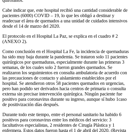
quirófanos.
Cabe indicar que, este hospital recibió una cantidad considerable de
pacientes (6000) COVID – 19, lo que les obligó a destinar y
readecuar el área de quemados a una unidad de cuidados intensivos
desde el 14 de marzo del 2020.
El protocolo en el Hospital La Paz, se explica en el cuadro # 2
(ANEXO 2).
Como conclusión en el Hospital La Fe, la incidencia de quemaduras
ha sido muy baja du­rante la pandemia. Se trataron solo 11 pacientes
quirúrgicos por quemaduras, especialmente durante las primeras 3
semanas, de los cuales solo 2 fueron grandes quemados. Se
realizaron los seguimientos en consulta am­bulatoria de acuerdo con
las precauciones de contacto y aislamiento establecidos por el
hospital. Se atendieron otros 58 pacientes quemados en urgencias,
pero han podido ser derivados hacia centros de primaria o consulta
externa sin preci­sar intervención quirúrgica. Ningún paciente fue
positi­vo para coronavirus durante su ingreso, aunque sí hubo 1caso
de positivización días después.
Durante todo este tiempo, entre el personal sanitario ha habido 6
positivos para coronavirus entre los médicos del servicio: 3
facultativos especialistas, 2 residentes de Cirugía Plástica y 1
enfermera. Estos datos fueron hasta el 1 de abril del 2020. (Revista