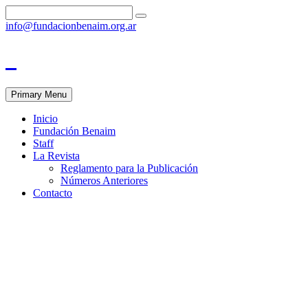
info@fundacionbenaim.org.ar
Primary Menu
Inicio
Fundación Benaim
Staff
La Revista
Reglamento para la Publicación
Números Anteriores
Contacto
5. Análisis Epidemiológico en
Relación al Sars Cov-2 y
Pacientes Quemados