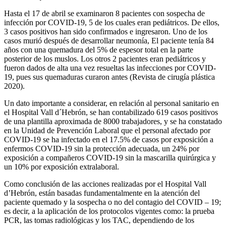
Hasta el 17 de abril se examinaron 8 pacientes con sospecha de
infección por COVID-19, 5 de los cuales eran pediátricos. De ellos,
3 casos positivos han sido confirmados e ingresaron. Uno de los
casos murió después de desarrollar neumonía, El paciente tenía 84
años con una quemadura del 5% de es­pesor total en la parte
posterior de los muslos. Los otros 2 pacientes eran pediátricos y
fueron dados de alta una vez resueltas las infecciones por COVID-
19, pues sus que­maduras curaron antes (Revista de cirugía plástica
2020).
Un dato importante a considerar, en relación al personal sanitario en
el Hospital Vall d´Hebrón, se han contabi­lizado 619 casos positivos
de una plantilla aproximada de 8000 trabajadores, y se ha constatado
en la Unidad de Pre­vención Laboral que el personal afectado por
COVID-19 se ha infectado en el 17.5% de casos por exposición a
enfermos COVID-19 sin la protección adecuada, un 24% por
exposición a compañeros COVID-19 sin la mascarilla quirúrgica y
un 10% por exposición extralaboral.
Como conclusión de las acciones realizadas por el Hospital Vall
d’Hebrón, están basadas fundamentalmente en la atención del
paciente quemado y la sospecha o no del contagio del COVID – 19;
es decir, a la aplicación de los protocolos vigentes como: la prueba
PCR, las tomas radiológicas y los TAC, dependiendo de los