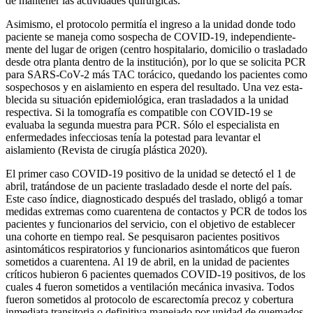
de mantener las actividades quirúrgicas.
Asimismo, el protocolo permitía el ingreso a la unidad donde todo
paciente se maneja como sospecha de COVID-19, independiente­
mente del lugar de origen (centro hospitalario, domicilio o trasladado
desde otra planta dentro de la institución), por lo que se solicita PCR
para SARS-CoV-2 más TAC torácico, quedando los pacientes como
sospechosos y en aislamiento en espera del resultado. Una vez esta­
blecida su situación epidemiológica, eran trasladados a la unidad
respectiva. Si la tomografía es compatible con COVID-19 se
evaluaba la segunda muestra para PCR. Sólo el especialista en
enfermedades infecciosas tenía la potestad para levantar el
aislamiento (Revista de cirugía plástica 2020).
El primer caso COVID-19 positivo de la unidad se detectó el 1 de
abril, tratándose de un paciente trasladado desde el norte del país.
Este caso índice, diagnosticado después del traslado, obligó a tomar
medidas extremas como cuarentena de contactos y PCR de todos los
pa­cientes y funcionarios del servicio, con el objetivo de establecer
una cohorte en tiempo real. Se pesquisaron pacientes positivos
asintomáticos respiratorios y funcio­narios asintomáticos que fueron
sometidos a cuarentena. Al 19 de abril, en la unidad de pacientes
críticos hubieron 6 pacientes quemados COVID-19 positivos, de los
cua­les 4 fueron sometidos a ventilación mecánica invasiva. Todos
fueron sometidos al protocolo de escarectomía precoz y cobertura
inmediata transitoria o definitiva manejado por unidad de quemados.