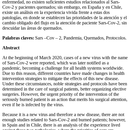
enfermedad, no existen suficientes estudios relacionados al Sars-
Cov-2 y pacientes quemados; sin embargo, en España y en Chile,
existe un análisis en la experiencia vivida frente a estas dos
patologías, en donde se establecen las prioridades de la atención y el
cambio obligado del flujo en la atención de paciente Sars-Cov-2, sin
descuidar las áreas de quemados.
Palabras claves:
Sars –Cov – 2, Pandemia, Quemados, Protocolos.
Abstract
At the beginning of March 2020, cases of a new virus with the name
of Sars-Cov-2 were reported, which was later notified as a
pandemic, becoming a challenge for all health systems worldwide.
Due to this reason, different countries have made changes in health
intervention strategies to mitigate the effects of this new disease.
Under these circumstances, noble strategies and protocols have been
determined in the care of surgical patients, better organizing elective
surgeries. However, the urgent priority of the intervention of the
seriously burned patient is an action that merits his surgical attention,
even if he is infected by the virus.
Because it is a new virus and therefore a new disease, there are not
enough studies related to Sars-Cov-2 and burned patients; however,
in Spain and in Chile, there is an analysis of the experience lived