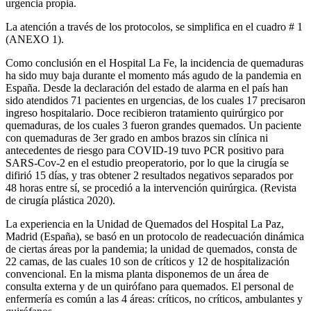
urgencia propia.
La atención a través de los protocolos, se simplifica en el cuadro # 1
(ANEXO 1).
Como conclusión en el Hospital La Fe, la incidencia de quemaduras
ha sido muy baja durante el momento más agudo de la pan­demia en
España. Desde la declaración del estado de alarma en el país han
sido atendidos 71 pacientes en ur­gencias, de los cuales 17 precisaron
ingreso hospitalario. Doce recibieron tratamiento quirúrgico por
quemaduras, de los cuales 3 fueron grandes quemados. Un paciente
con quemaduras de 3er grado en ambos brazos sin clíni­ca ni
antecedentes de riesgo para COVID-19 tuvo PCR positivo para
SARS-Cov-2 en el estudio preoperatorio, por lo que la cirugía se
difirió 15 días, y tras obtener 2 resultados negativos separados por
48 horas entre sí, se procedió a la intervención quirúrgica. (Revista
de cirugía plástica 2020).
La experiencia en la Unidad de Quemados del Hospital La Paz,
Madrid (España), se basó en un protocolo de readecuación dinámica
de ciertas áreas por la pandemia; la unidad de quemados, consta de
22 camas, de las cuales 10 son de críticos y 12 de hospitalización
con­vencional. En la misma planta disponemos de un área de
consulta externa y de un quirófano para quemados. El personal de
enfermería es común a las 4 áreas: críticos, no críticos, ambulantes y