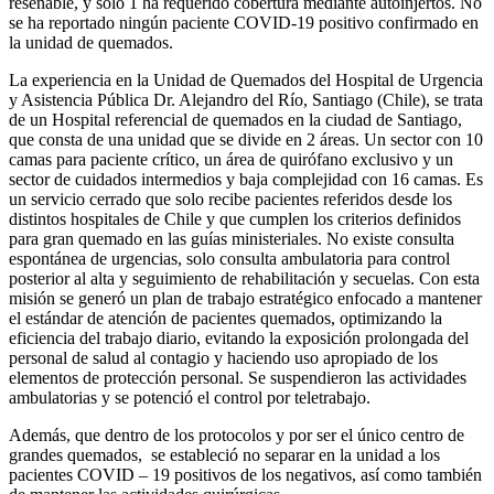
rese­ñable, y sólo 1 ha requerido cobertura mediante autoin­jertos. No
se ha reportado ningún paciente COVID-19 po­sitivo confirmado en
la unidad de quemados.
La experiencia en la Unidad de Quemados del Hospital de Urgencia
y Asistencia Pública Dr. Alejandro del Río, Santiago (Chile), se trata
de un Hospital referencial de quemados en la ciudad de Santiago,
que consta de una unidad que se divide en 2 áreas. Un sector con 10
camas para paciente crítico, un área de quirófano ex­clusivo y un
sector de cuidados intermedios y baja com­plejidad con 16 camas. Es
un servicio cerrado que solo recibe pacientes referidos desde los
distintos hospitales de Chile y que cumplen los criterios definidos
para gran quemado en las guías ministeriales. No existe consulta
espontánea de urgencias, solo consulta ambulatoria para control
posterior al alta y seguimiento de rehabilitación y secuelas. Con esta
misión se generó un plan de trabajo estratégico enfocado a mantener
el estándar de atención de pacientes quemados, optimizan­do la
eficiencia del trabajo diario, evitando la exposición prolongada del
personal de salud al contagio y haciendo uso apropiado de los
elementos de protección personal. Se suspendieron las actividades
ambulatorias y se poten­ció el control por teletrabajo.
Además, que dentro de los protocolos y por ser el único centro de
grandes quemados, se estableció no separar en la unidad a los
pacientes COVID – 19 positivos de los ne­gativos, así como también