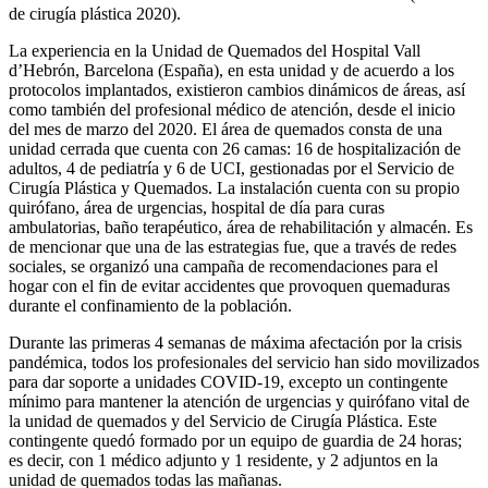
de cirugía plástica 2020).
La experiencia en la Unidad de Quemados del Hospital Vall
d’Hebrón, Barcelona (España), en esta unidad y de acuerdo a los
protocolos implantados, existieron cambios dinámicos de áreas, así
como también del profesional médico de atención, desde el inicio
del mes de marzo del 2020. El área de quemados consta de una
unidad cerrada que cuenta con 26 camas: 16 de hospitalización de
adul­tos, 4 de pediatría y 6 de UCI, gestionadas por el Servicio de
Cirugía Plástica y Quemados. La instalación cuenta con su propio
quirófano, área de urgencias, hospital de día para curas
ambulatorias, baño terapéutico, área de re­habilitación y almacén. Es
de mencionar que una de las estrategias fue, que a través de redes
sociales, se organizó una cam­paña de recomendaciones para el
hogar con el fin de evitar accidentes que provoquen quemaduras
durante el confinamiento de la población.
Durante las primeras 4 semanas de máxima afectación por la crisis
pandémica, todos los profesionales del servi­cio han sido movilizados
para dar soporte a unidades COVID-19, excepto un contingente
mínimo para mante­ner la atención de urgencias y quirófano vital de
la uni­dad de quemados y del Servicio de Cirugía Plástica. Este
contingente quedó formado por un equipo de guardia de 24 horas;
es decir, con 1 médico adjunto y 1 residente, y 2 adjuntos en la
unidad de quemados todas las mañanas.