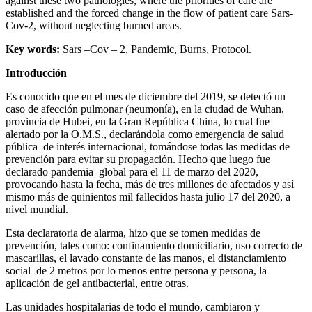
against these two pathologies, where the priorities of care are
established and the forced change in the flow of patient care Sars-
Cov-2, without neglecting burned areas.
Key words:
Sars –Cov – 2, Pandemic, Burns, Protocol.
Introducción
Es conocido que en el mes de diciembre del 2019, se detectó un
caso de afección pulmonar (neumonía), en la ciudad de Wuhan,
provincia de Hubei, en la Gran República China, lo cual fue
alertado por la O.M.S., declarándola como emergencia de salud
pública de interés internacional, tomándose todas las medidas de
prevención para evitar su propagación. Hecho que luego fue
declarado pandemia global para el 11 de marzo del 2020,
provocando hasta la fecha, más de tres millones de afectados y así
mismo más de quinientos mil fallecidos hasta julio 17 del 2020, a
nivel mundial.
Esta declaratoria de alarma, hizo que se tomen medidas de
prevención, tales como: confinamiento domiciliario, uso correcto de
mascarillas, el lavado constante de las manos, el distanciamiento
social de 2 metros por lo menos entre persona y persona, la
aplicación de gel antibacterial, entre otras.
Las unidades hospitalarias de todo el mundo, cambiaron y